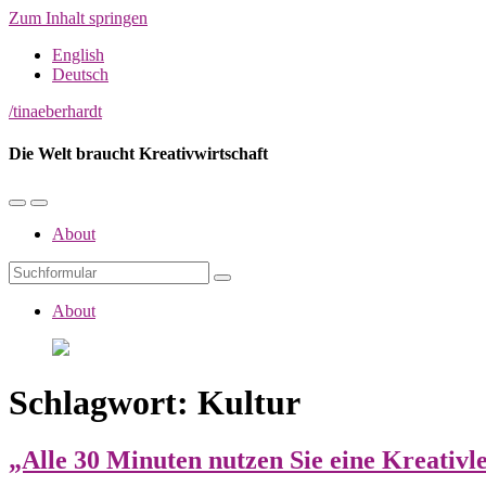
Zum Inhalt springen
English
Deutsch
/tinaeberhardt
Die Welt braucht Kreativwirtschaft
ok
Mobil-
Suchfeld
Menü
umschalten
About
umschalten
Suchen
App
About
Schlagwort:
Kultur
„Alle 30 Minuten nutzen Sie eine Kreativle