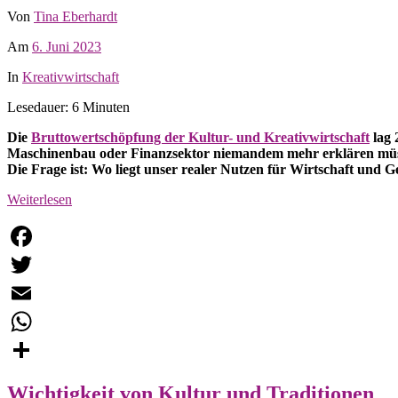
Von
Tina Eberhardt
Am
6. Juni 2023
In
Kreativwirtschaft
Lesedauer: 6 Minuten
Die
Bruttowertschöpfung der Kultur- und Kreativwirtschaft
lag 
Maschinenbau oder Finanzsektor niemandem mehr erklären müssen
Die Frage ist: Wo liegt unser realer Nutzen für Wirtschaft und G
Weiterlesen
Facebook
Twitter
Email
WhatsApp
Teilen
Wichtigkeit von Kultur und Traditionen